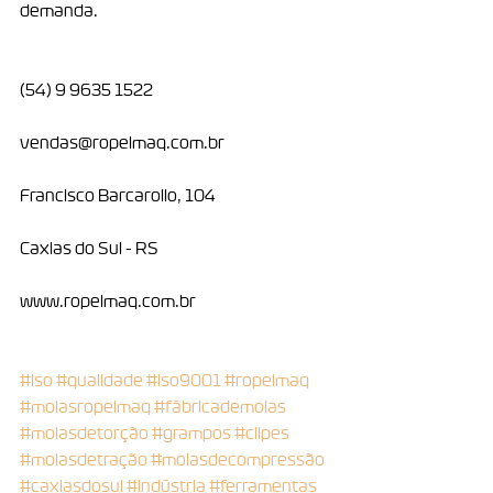
demanda.
(54) 9 9635 1522
vendas@ropelmaq.com.br
Francisco Barcarollo, 104
Caxias do Sul - RS
www.ropelmaq.com.br
#iso
#qualidade
#iso9001
#ropelmaq
#molasropelmaq
#fábricademolas
#molasdetorção
#grampos
#clipes
#molasdetração
#molasdecompressão
#caxiasdosul
#indústria
#ferramentas